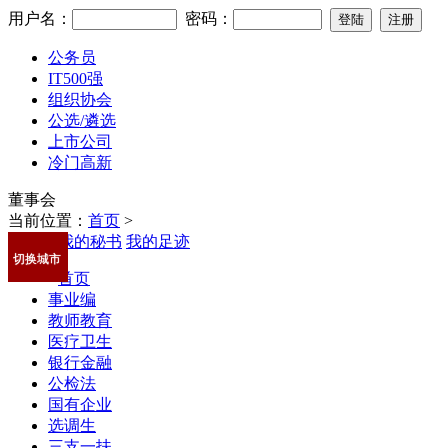
用户名：
密码：
公务员
IT500强
组织协会
公选/遴选
上市公司
冷门高新
董事会
当前位置：
首页
>
我的秘书
我的足迹
切换城市
首页
事业编
教师教育
医疗卫生
银行金融
公检法
国有企业
选调生
三支一扶