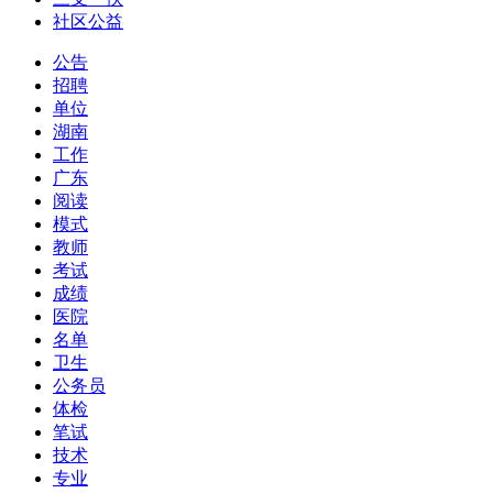
社区公益
公告
招聘
单位
湖南
工作
广东
阅读
模式
教师
考试
成绩
医院
名单
卫生
公务员
体检
笔试
技术
专业