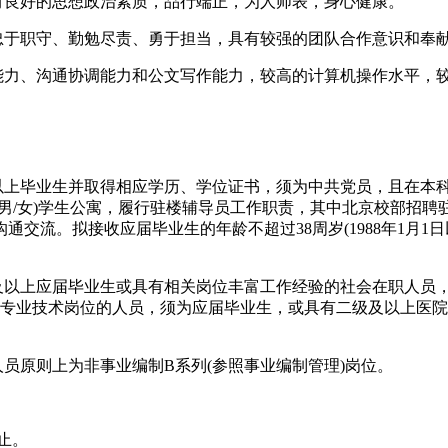
有良好的思想政治素质，品行端正，为人师表，身心健康。
忠于职守、勤勉尽责、勇于担当，具有较强的团队合作意识和奉
理能力、沟通协调能力和公文写作能力，较高的计算机操作水平，
及以上毕业生并取得相应学历、学位证书，须为中共党员，且在本
男/女)学生公寓，履行驻楼辅导员工作职责，其中北京校部招聘驻
流。拟接收应届毕业生的年龄不超过38周岁(1988年1月1日
以上应届毕业生或具有相关岗位丰富工作经验的社会在职人员，年龄不
校医院专业技术岗位的人员，须为应届毕业生，或具有二级及以上
员原则上为非事业编制B系列(参照事业编制管理)岗位。
截止。