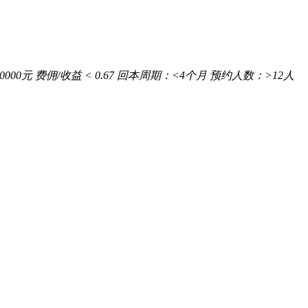
10000元
费佣/收益
< 0.67
回本周期：
<4个月
预约人数：
>12人