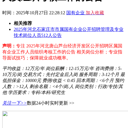
时间：2025年10月27日 22:28:12
国有企业
加入收藏
相关推荐
2025年河北石家庄市市属国有企业公开招聘管理及专业
技术岗位人员512人公告
声明：
专注 2025年河北唐山芦台经济开发区公开招聘区属国
有企业工作人员组织考核工作的公告 相关岗位分析；专业指
导面试技巧；保障就业成功概率。
平均收益：
12万元/年
岗位薪酬：
12-15万元/年
咨询费佣：
5-
10万元/岗
交易方式：
先付定金后入岗
服务周期：
3-12个月
最
低担保金：
10000元
费佣/收益
< 0.45
回本周期：
<6个月
预约
人数：
>12人
剩余名额：
<4个/岗.人
岗位类别：
行政/专技/其
他
学历要求：
专科/本科/研究生
关注一下>>
数据24小时实时更新 >>